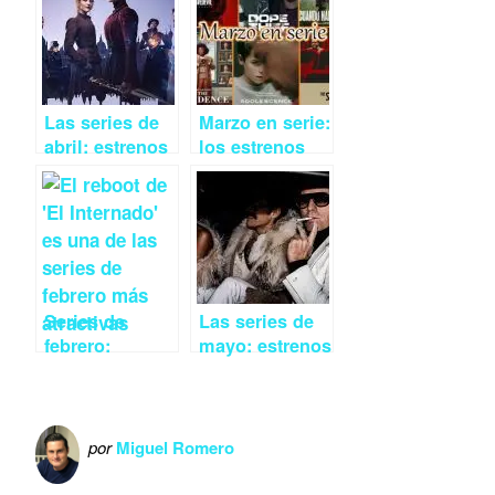
Las series de
Marzo en serie:
abril: estrenos
los estrenos
y regresos más
imprescindibles
destacados
Series de
Las series de
febrero:
mayo: estrenos
estrenos y
y regresos más
regresos más
destacados
destacados
por
Miguel Romero