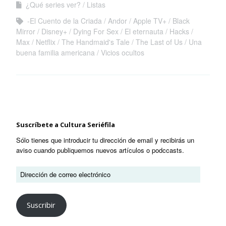
¿Qué series ver?
Listas
-El Cuento de la Criada
Andor
Apple TV+
Black
Mirror
Disney+
Dying For Sex
El eternauta
Hacks
Max
Netflix
The Handmaid's Tale
The Last of Us
Una
buena familia americana
Vicios ocultos
Suscríbete a Cultura Seriéfila
Sólo tienes que introducir tu dirección de email y recibirás un
aviso cuando publiquemos nuevos artículos o podccasts.
Suscribir