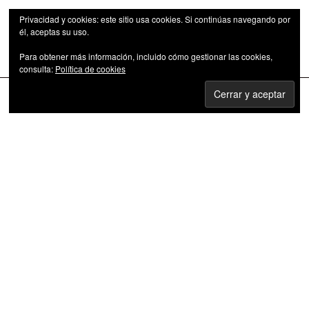
Privacidad y cookies: este sitio usa cookies. Si continúas navegando por
él, aceptas su uso.
Para obtener más información, incluido cómo gestionar las cookies,
Las series de televisión como fenómeno cultural
consulta:
Política de cookies