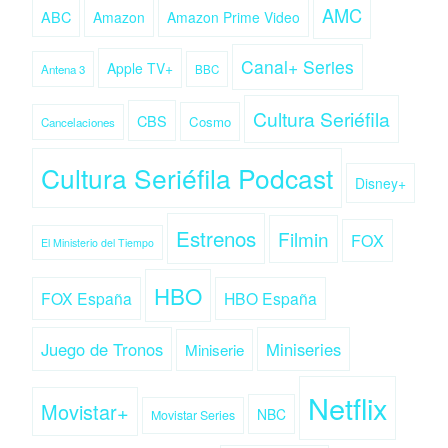
AMC
ABC
Amazon
Amazon Prime Video
Canal+ Series
Apple TV+
Antena 3
BBC
Cultura Seriéfila
CBS
Cosmo
Cancelaciones
Cultura Seriéfila Podcast
Disney+
Estrenos
Filmin
FOX
El Ministerio del Tiempo
HBO
FOX España
HBO España
Juego de Tronos
Miniseries
Miniserie
Netflix
Movistar+
NBC
Movistar Series