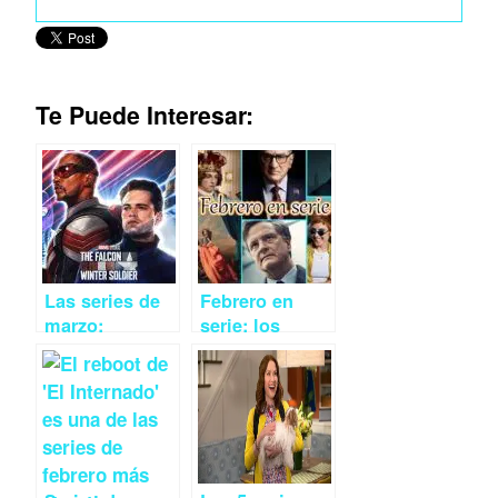
Te Puede Interesar:
Las series de
Febrero en
marzo:
serie: los
estrenos y
estrenos que
regresos más
tienes que ver
destacados