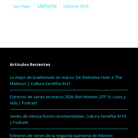
Upfronts
Upfronts 2015
Twin Peaks
Artículos Recientes
Lo mejor de la televisión en marzo: De ‘Detective Hole’ a ‘The
Madison’ | Cultura Seriéfila 9×21
Estrenos de series en marzo 2026: Riot Women, DTF St. Louis y
más | Podcast
Series de ciencia ficción recomendadas: Cultura Seriéfila 9×19
| Podcast
Estrenos de series de la segunda quincena de febrero: