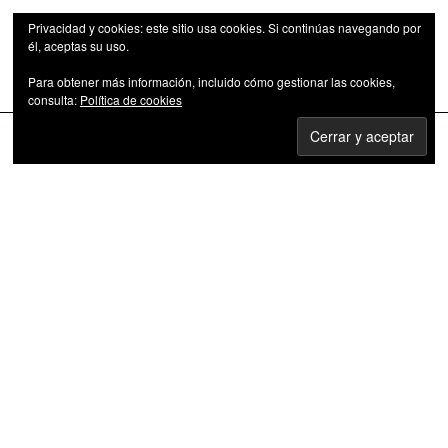
Privacidad y cookies: este sitio usa cookies. Si continúas navegando por
él, aceptas su uso.
Para obtener más información, incluido cómo gestionar las cookies,
Las series de televisión como fenómeno cultural
consulta:
Política de cookies