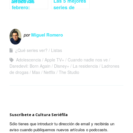
Series de
Las 5 mejores
febrero:
series de
estrenos y
estreno en
regresos más
marzo
destacados
por
Miguel Romero
¿Qué series ver?
Listas
Adolescencia
Apple TV+
Cuando nadie nos ve
Daredevil: Born Again
Disney+
La residencia
Ladrones
de drogas
Max
Netflix
The Studio
Suscríbete a Cultura Seriéfila
Sólo tienes que introducir tu dirección de email y recibirás un
aviso cuando publiquemos nuevos artículos o podccasts.